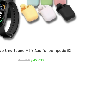
o Smartband M6 Y Audífonos Inpods i12
$
49.900
$
80.000