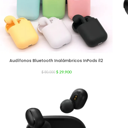
Audífonos Bluetooth Inalámbricos InPods i12
$
29.900
$
80.000