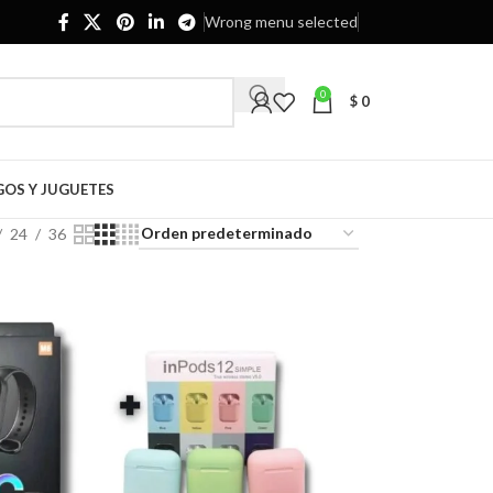
Wrong menu selected
0
$
0
GOS Y JUGUETES
24
36