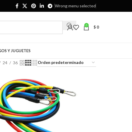
Wrong menu selected
0
$
0
GOS Y JUGUETES
24
36