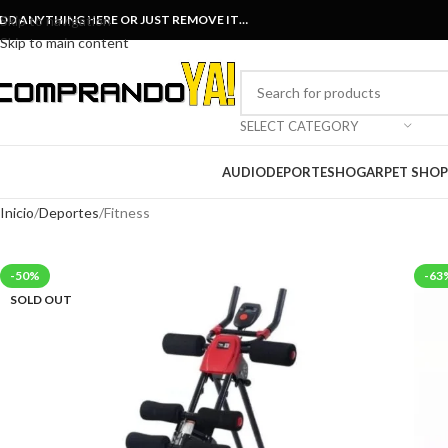
DD ANYTHING HERE OR JUST REMOVE IT…
Skip to navigation
Skip to main content
SELECT CATEGORY
AUDIO
DEPORTES
HOGAR
PET SHOP
Inicio
Deportes
Fitness
-50%
-63
SOLD OUT