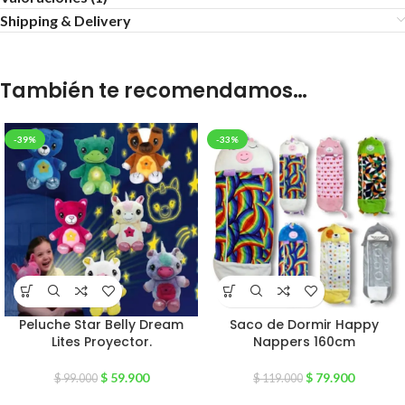
Shipping & Delivery
También te recomendamos…
-39%
-33%
Peluche Star Belly Dream
Saco de Dormir Happy
Lites Proyector.
Nappers 160cm
$
59.900
$
79.900
$
99.000
$
119.000