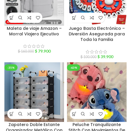
Maleta de viaje Amazon –
Juego Basta Electrónico –
Morral Viajero Ejecutivo
Diversión Asegurada para
Toda la Familia
$
79.900
$
160.000
$
39.900
$
100.000
-35%
-63%
Zapatero Doble Estante
Peluche Tranquilizante
Organizador Metálico Con
Stitch Con Movimientos De