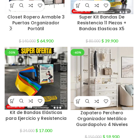
Closet Ropero Armable 3
Super Kit Bandas De
Puertas Organizador
Resistencia 11 Piezas +
Portátil
Bandas Elasticas X5
$
64.900
$
39.900
$
140.000
$
80.000
-50%
-60%
Kit de Bandas Elásticas
Zapatero Perchero
para Ejercicio y Resistencia
Organizador Metálico
Guardapolvo 4 Niveles
$
17.000
$
34.000
$
59.900
$
150.000