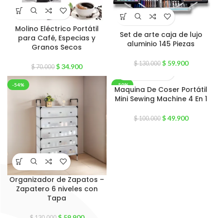
Molino Eléctrico Portátil
Set de arte caja de lujo
para Café, Especias y
aluminio 145 Piezas
Granos Secos
$
59.900
$
130.000
$
34.900
$
70.000
-54%
-50%
Maquina De Coser Portátil
Mini Sewing Machine 4 En 1
$
49.900
$
100.000
Organizador de Zapatos –
Zapatero 6 niveles con
Tapa
$
59.900
$
130.000