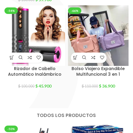
-54%
-66%
Rizador de Cabello
Bolso Viajero Expandible
Automático Inalámbrico
Multifuncional 3 en 1
$
45.900
$
36.900
$
100.000
$
110.000
TODOS LOS PRODUCTOS
-50%