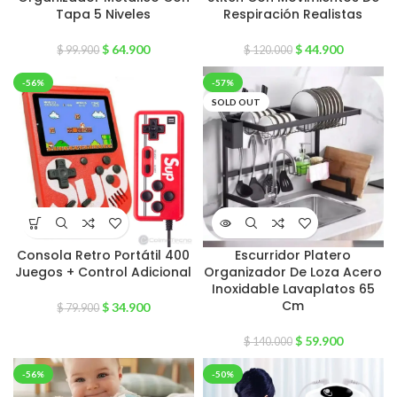
Tapa 5 Niveles
Respiración Realistas
$
64.900
$
44.900
$
99.900
$
120.000
-56%
-57%
SOLD OUT
Consola Retro Portátil 400
Escurridor Platero
Juegos + Control Adicional
Organizador De Loza Acero
Inoxidable Lavaplatos 65
Cm
$
34.900
$
79.900
$
59.900
$
140.000
-56%
-50%