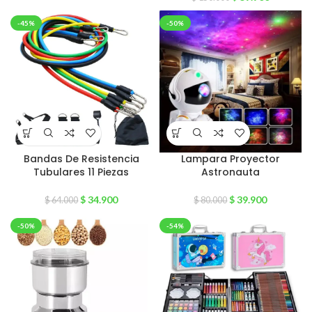
-45%
-50%
Bandas De Resistencia
Lampara Proyector
Tubulares 11 Piezas
Astronauta
$
34.900
$
39.900
$
64.000
$
80.000
-50%
-54%