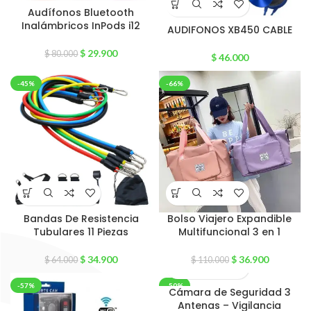
Audífonos Bluetooth
Inalámbricos InPods i12
AUDIFONOS XB450 CABLE
$
29.900
$
80.000
$
46.000
-45%
-66%
Bandas De Resistencia
Bolso Viajero Expandible
Tubulares 11 Piezas
Multifuncional 3 en 1
$
34.900
$
36.900
$
64.000
$
110.000
-57%
-50%
Cámara de Seguridad 3
Antenas – Vigilancia