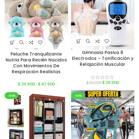
Gimnasia Pasiva 8
Peluche Tranquilizante
Electrodos – Tonificación y
Nutria Para Recién Nacidos
Relajación Muscular
Con Movimientos De
Respiración Realistas
$
39.900
$
80.000
$
39.900
-
$
47.900
-54%
-50%