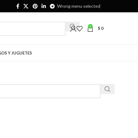
Wrong menu selected
0
$
0
GOS Y JUGUETES