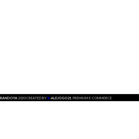
X
RANDOYA
2020 CREATED BY
-ALEJOGO21
. PREMIUM E-COMMERCE.