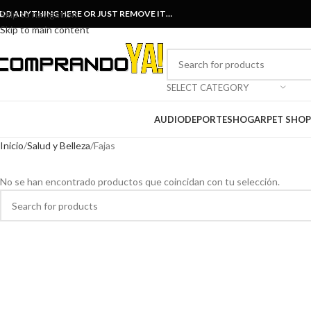
DD ANYTHING HERE OR JUST REMOVE IT…
Skip to navigation
Skip to main content
SELECT CATEGORY
AUDIO
DEPORTES
HOGAR
PET SHOP
Inicio
Salud y Belleza
Fajas
No se han encontrado productos que coincidan con tu selección.