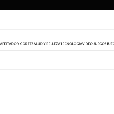
AFEITADO Y CORTE
SALUD Y BELLEZA
TECNOLOGIA
VIDEO JUEGOS
JUE