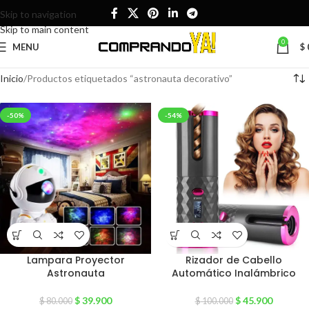
Skip to navigation
Skip to main content
0
MENU
$
Inicio
Productos etiquetados “astronauta decorativo”
-50%
-54%
Lampara Proyector
Rizador de Cabello
Astronauta
Automático Inalámbrico
$
39.900
$
45.900
$
80.000
$
100.000