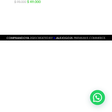
$
49.000
$
98.000
X
COMPRANDOYA
2020 CREATED BY
-ALEJOGO21
. PREMIUM E-COMMERCE.