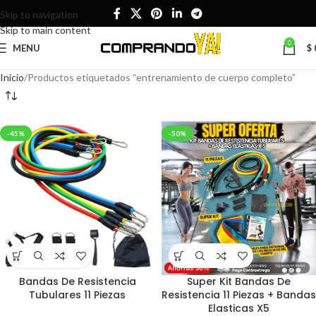
Skip to navigation
Skip to main content
0
MENU
$
Inicio
Productos etiquetados “entrenamiento de cuerpo completo”
-45%
-50%
Bandas De Resistencia
Super Kit Bandas De
Tubulares 11 Piezas
Resistencia 11 Piezas + Bandas
Elasticas X5