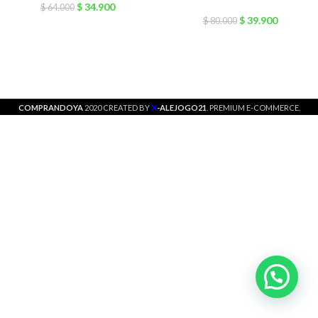
$
34.900
$
64.000
$
39.900
$
80.000
X
COMPRANDOYA
2020 CREATED BY
-ALEJOGO21
. PREMIUM E-COMMERCE.