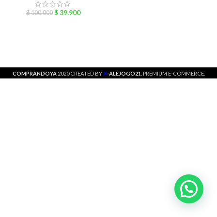
$
39.900
$
100.000
X
COMPRANDOYA
2020 CREATED BY
-ALEJOGO21
. PREMIUM E-COMMERCE.