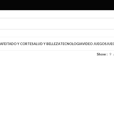
AFEITADO Y CORTE
SALUD Y BELLEZA
TECNOLOGIA
VIDEO JUEGOS
JUE
Show
9