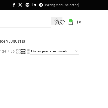
Wrong menu selected
0
$
0
GOS Y JUGUETES
24
36