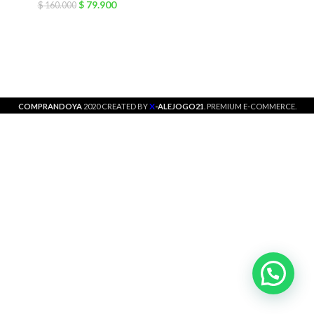
$
79.900
$
160.000
X
COMPRANDOYA
2020 CREATED BY
-ALEJOGO21
. PREMIUM E-COMMERCE.