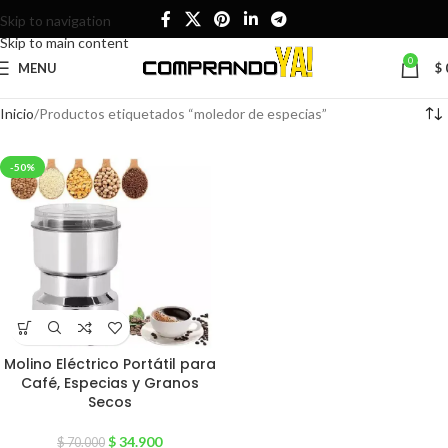
Skip to navigation
Skip to main content
0
MENU
$
Inicio
Productos etiquetados “moledor de especias”
-50%
Molino Eléctrico Portátil para
Café, Especias y Granos
Secos
$
34.900
$
70.000