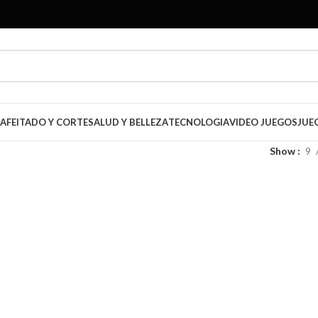
AFEITADO Y CORTE
SALUD Y BELLEZA
TECNOLOGIA
VIDEO JUEGOS
JUE
Show
9