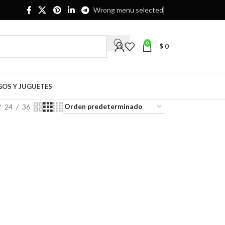
Wrong menu selected
0
$
0
GOS Y JUGUETES
24
36