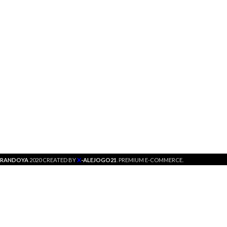
X
RANDOYA
2020 CREATED BY
-ALEJOGO21
. PREMIUM E-COMMERCE.