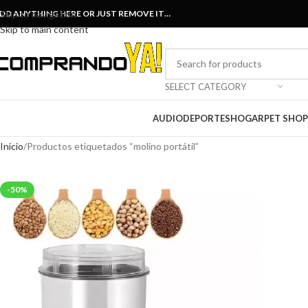
DD ANYTHING HERE OR JUST REMOVE IT…
Skip to navigation
Skip to main content
SELECT CATEGORY
AUDIO
DEPORTES
HOGAR
PET SHOP
Inicio
Productos etiquetados “molino portátil”
-50%