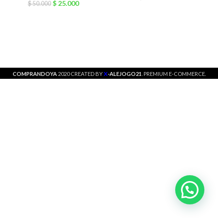
$
25.000
$
50.000
X
COMPRANDOYA
2020 CREATED BY
-ALEJOGO21
. PREMIUM E-COMMERCE.