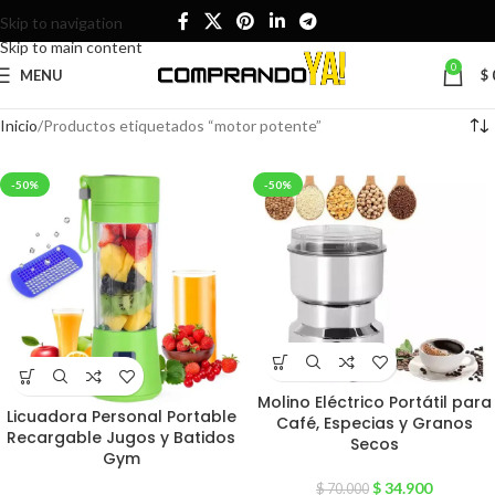
Skip to navigation
Skip to main content
0
MENU
$
Inicio
Productos etiquetados “motor potente”
-50%
-50%
Molino Eléctrico Portátil para
Licuadora Personal Portable
Café, Especias y Granos
Recargable Jugos y Batidos
Secos
Gym
$
34.900
$
70.000