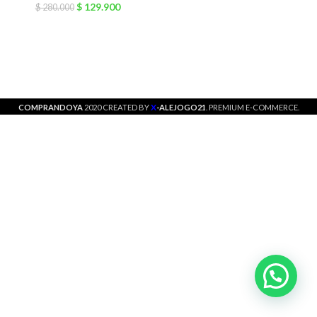
$
129.900
$
280.000
X
COMPRANDOYA
2020 CREATED BY
-ALEJOGO21
. PREMIUM E-COMMERCE.