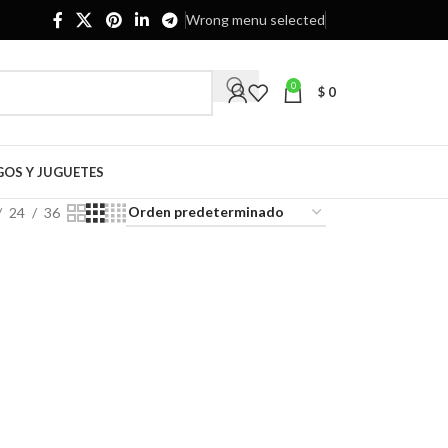
Wrong menu selected
0
$
0
GOS Y JUGUETES
24
36