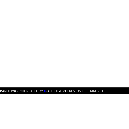
X
RANDOYA
2020 CREATED BY
-ALEJOGO21
. PREMIUM E-COMMERCE.