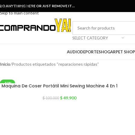
DD ANYTHING HERE OR JUST REMOVE IT…
Skip to navigation
Skip to main content
SELECT CATEGORY
AUDIO
DEPORTES
HOGAR
PET SHOP
Inicio
Productos etiquetados “reparaciones rápidas”
-50%
Maquina De Coser Portátil Mini Sewing Machine 4 En 1
$
49.900
$
100.000