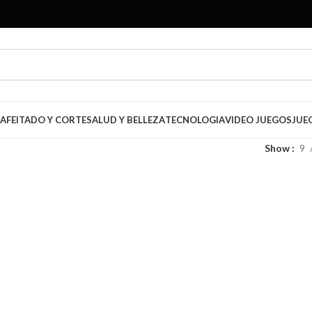
AFEITADO Y CORTE
SALUD Y BELLEZA
TECNOLOGIA
VIDEO JUEGOS
JUE
Show
9