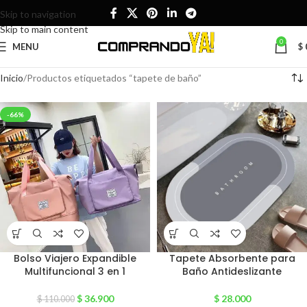
Skip to navigation
Skip to main content
0
MENU
$
Inicio
Productos etiquetados “tapete de baño”
-66%
Bolso Viajero Expandible
Tapete Absorbente para
Multifuncional 3 en 1
Baño Antideslizante
$
36.900
$
28.000
$
110.000