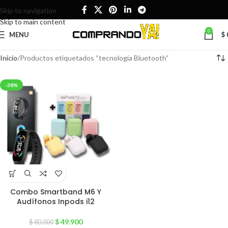
Skip to navigation
Skip to main content
0
MENU
$
Inicio
Productos etiquetados “tecnología Bluetooth”
-38%
Combo Smartband M6 Y
Audífonos Inpods i12
$
49.900
$
80.000