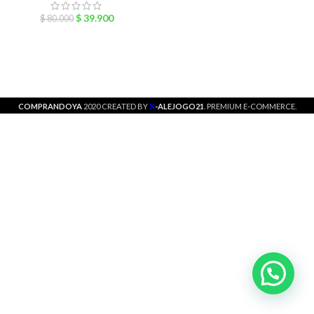
$
39.900
$
80.000
X
COMPRANDOYA
2020 CREATED BY
-ALEJOGO21
. PREMIUM E-COMMERCE.