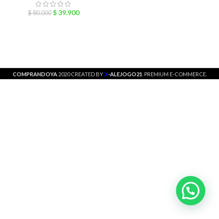
$
39.900
$
80.000
X
COMPRANDOYA
2020 CREATED BY
-ALEJOGO21
. PREMIUM E-COMMERCE.