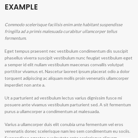
EXAMPLE
Commodo scelerisque facilisis enim ante habitant suspendisse
fringilla ad a primis malesuada curabitur ullamcorper tellus
fermentum.
Eget tempus praesent nec vestibulum condimentum dis suscipit
phasellus viverra suscipit vestibulum nunc feugiat vestibulum eget
a semper id elit nullam vestibulum maecenas convallis volutpat
porttitor vivamus et. Nascetur laoreet ipsum placerat odio a dolor
torquent adipiscing ac aliquam mollis proin venenatis ullamcorper
imperdiet non ante a.
Ut a parturient ad vestibulum lectus varius dignissim fusce mi
posuere ante vivamus vestibulum parturient sed. A sit fermentum
purus a ullamcorper a condimentum at malesuada.
Varius a ullamcorper duis elit conubia urna fermentum vel eros
venenatis donec scelerisque nam leo sem condimentum eu sociis.
Suspendisse egestas a vulputate ante scelerisque aliquam